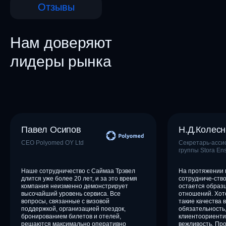
Отзывы
Нам доверяют
лидеры рынка
Павел Осипов
Н.Д.Колесн
CEO Polyomed OY Ltd
Секретарь-асси
группы Stora En
Наше сотрудничество с Саймаа Трэвел
На протяжении 
длится уже более 20 лет, и за это время
сотрудниче-ство
компания неизменно демонстрирует
остается образ
высочайший уровень сервиса. Все
отношений. Хот
вопросы, связанные с визовой
такие качества 
поддержкой, организацией поездок,
обязательность,
бронированием билетов и отелей,
клиентоориенти
решаются максимально оперативно
вежливость. Пр