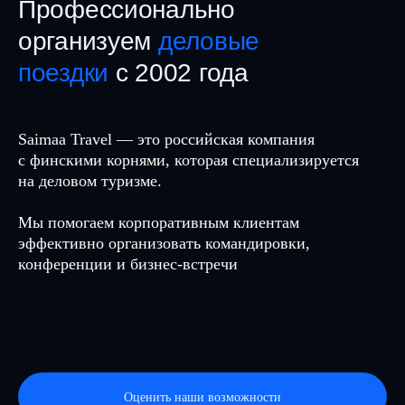
Профессионально
организуем
деловые
поездки
с 2002 года
Saimaa Travel — это российская компания с финск
Saimaa Travel — это российская компания
корнями, которая специализируется на деловом
с финскими корнями, которая специализируется
туризме. Мы помогаем корпоративным клиентам
на деловом туризме.
эффективно организовать командировки, конфере
и бизнес-встречи
Мы помогаем корпоративным клиентам
эффективно организовать командировки,
конференции и бизнес-встречи
Оценить наши возможности
Оценить наши возможности