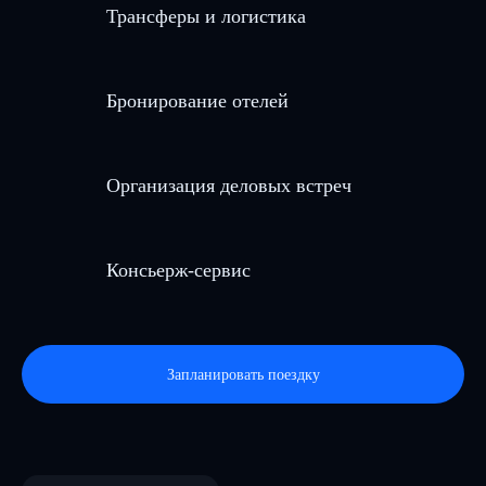
Трансферы и логистика
Организация поездки к месту бизнес-в
Запланировать поездку
Бронирование отелей
Бронирование отелей
Мы найдем то, что идеально подходит
вам, учитывая все ваши пожелания и 
Организация деловых встреч
Организация деловых встреч
Помощь в планировании и проведени
Консьерж-сервис
бизнес-встреч
Консьерж-сервис
Персональная поддержка во время де
Запланировать поездку
поездок